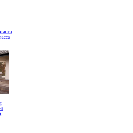
отанга
ласса
t
tt
t