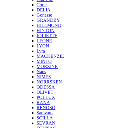
Corte
DELIA
Gonesse
GRANDBY
HILLMOND
HINTON
JOLIETTE
LEONE
LYON
Lyra
MACKENZIE
MINTO
MORZINE
Naos
NIMES
NORRSKEN
ODESSA
OLIVET
POLLUX
RANA
RENOSO
Samvaro
SCILLA
SEVRAN