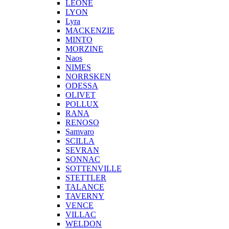
LEONE
LYON
Lyra
MACKENZIE
MINTO
MORZINE
Naos
NIMES
NORRSKEN
ODESSA
OLIVET
POLLUX
RANA
RENOSO
Samvaro
SCILLA
SEVRAN
SONNAC
SOTTENVILLE
STETTLER
TALANCE
TAVERNY
VENCE
VILLAC
WELDON