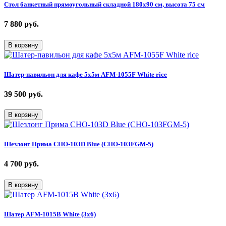
Стол банкетный прямоугольный складной 180х90 см, высота 75 см
7 880
руб.
В корзину
Шатер-павильон для кафе 5х5м AFM-1055F White rice
39 500
руб.
В корзину
Шезлонг Прима CHO-103D Blue (CHO-103FGM-5)
4 700
руб.
В корзину
Шатер AFM-1015B White (3х6)