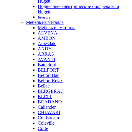
Hugett
Подвесные электрические обогреватели
Hugett
Больше
Мебель из металла
Мебель из металла
ALVENA
AMBON
Amesdale
ANDY
ARRAS
AVANTI
Battleford
BELFORT
Belfort Bar
Belfort Relax
Bellac
BERGERAC
BLIXT
BRADANO
Callander
CHIAVARI
Coldstream
Coleville
Corte