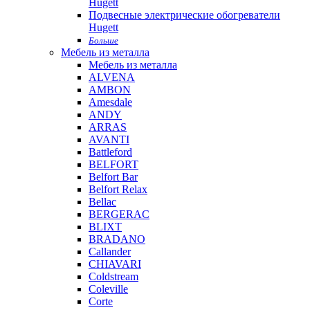
Hugett
Подвесные электрические обогреватели
Hugett
Больше
Мебель из металла
Мебель из металла
ALVENA
AMBON
Amesdale
ANDY
ARRAS
AVANTI
Battleford
BELFORT
Belfort Bar
Belfort Relax
Bellac
BERGERAC
BLIXT
BRADANO
Callander
CHIAVARI
Coldstream
Coleville
Corte