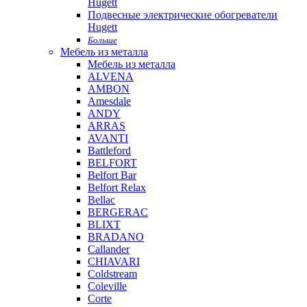
Hugett
Подвесные электрические обогреватели
Hugett
Больше
Мебель из металла
Мебель из металла
ALVENA
AMBON
Amesdale
ANDY
ARRAS
AVANTI
Battleford
BELFORT
Belfort Bar
Belfort Relax
Bellac
BERGERAC
BLIXT
BRADANO
Callander
CHIAVARI
Coldstream
Coleville
Corte