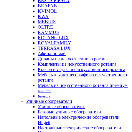
BESTA FIESTA
BRAFAB
KVIMOL
KWA
MEBIUS
OLTRE
RAMMUS
ROTANG LUX
ROYALFAMILY
TERRASA LUX
Афина новый
Диваны из искусственного ротанга
Комплекты из искусственного ротанга
Кресла и стулья из искусственного ротанга
Мебель для летнего кафе из искусственного
ротанга
Мебель из искусственного ротанга премиум
класса
Больше
Уличные обогреватели
Уличные обогреватели
Газовые уличные обогреватели
Напольные электрические обогреватели
Hugett
Настольные электрические обогреватели