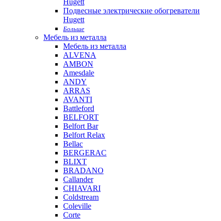
Hugett
Подвесные электрические обогреватели
Hugett
Больше
Мебель из металла
Мебель из металла
ALVENA
AMBON
Amesdale
ANDY
ARRAS
AVANTI
Battleford
BELFORT
Belfort Bar
Belfort Relax
Bellac
BERGERAC
BLIXT
BRADANO
Callander
CHIAVARI
Coldstream
Coleville
Corte