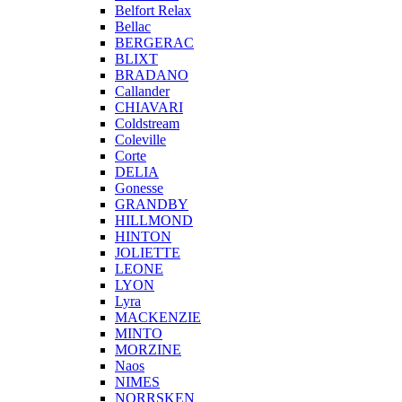
Belfort Relax
Bellac
BERGERAC
BLIXT
BRADANO
Callander
CHIAVARI
Coldstream
Coleville
Corte
DELIA
Gonesse
GRANDBY
HILLMOND
HINTON
JOLIETTE
LEONE
LYON
Lyra
MACKENZIE
MINTO
MORZINE
Naos
NIMES
NORRSKEN