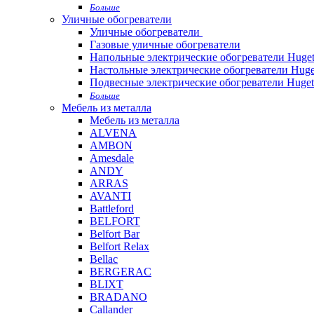
Больше
Уличные обогреватели
Уличные обогреватели
Газовые уличные обогреватели
Напольные электрические обогреватели Huget
Настольные электрические обогреватели Huge
Подвесные электрические обогреватели Huget
Больше
Мебель из металла
Мебель из металла
ALVENA
AMBON
Amesdale
ANDY
ARRAS
AVANTI
Battleford
BELFORT
Belfort Bar
Belfort Relax
Bellac
BERGERAC
BLIXT
BRADANO
Callander