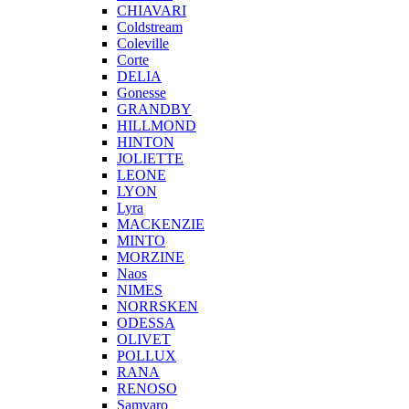
CHIAVARI
Coldstream
Coleville
Corte
DELIA
Gonesse
GRANDBY
HILLMOND
HINTON
JOLIETTE
LEONE
LYON
Lyra
MACKENZIE
MINTO
MORZINE
Naos
NIMES
NORRSKEN
ODESSA
OLIVET
POLLUX
RANA
RENOSO
Samvaro