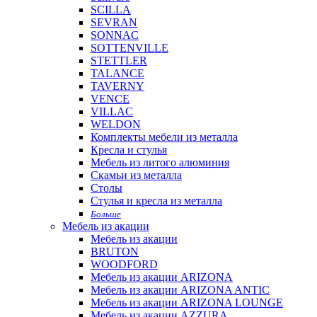
SCILLA
SEVRAN
SONNAC
SOTTENVILLE
STETTLER
TALANCE
TAVERNY
VENCE
VILLAC
WELDON
Комплекты мебели из металла
Кресла и стулья
Мебель из литого алюминия
Скамьи из металла
Столы
Стулья и кресла из металла
Больше
Мебель из акации
Мебель из акации
BRUTON
WOODFORD
Мебель из акации ARIZONA
Мебель из акации ARIZONA ANTIC
Мебель из акации ARIZONA LOUNGE
Мебель из акации AZZURA