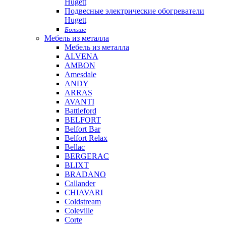
Hugett
Подвесные электрические обогреватели
Hugett
Больше
Мебель из металла
Мебель из металла
ALVENA
AMBON
Amesdale
ANDY
ARRAS
AVANTI
Battleford
BELFORT
Belfort Bar
Belfort Relax
Bellac
BERGERAC
BLIXT
BRADANO
Callander
CHIAVARI
Coldstream
Coleville
Corte