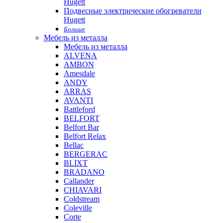
Hugett
Подвесные электрические обогреватели
Hugett
Больше
Мебель из металла
Мебель из металла
ALVENA
AMBON
Amesdale
ANDY
ARRAS
AVANTI
Battleford
BELFORT
Belfort Bar
Belfort Relax
Bellac
BERGERAC
BLIXT
BRADANO
Callander
CHIAVARI
Coldstream
Coleville
Corte